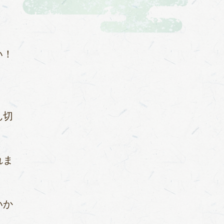
い！
ん切
れま
いか