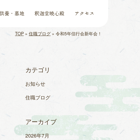
供養・墓地
釈迦堂暁心殿
アクセス
TOP
»
住職ブログ
»
令和5年信行会新年会！
カテゴリ
お知らせ
住職ブログ
アーカイブ
2026年7月