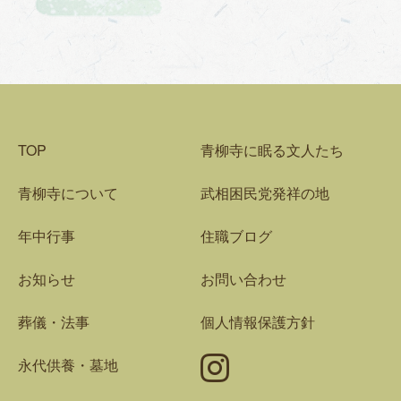
TOP
青柳寺に眠る文人たち
青柳寺について
武相困民党発祥の地
年中行事
住職ブログ
お知らせ
お問い合わせ
葬儀・法事
個人情報保護方針
Instagram
永代供養・墓地