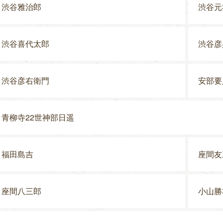
渋谷雅治郎
渋谷元
渋谷喜代太郎
渋谷彦
渋谷彦右衛門
安部要
青柳寺22世神部日遥
福田島吉
座間友
座間八三郎
小山勝