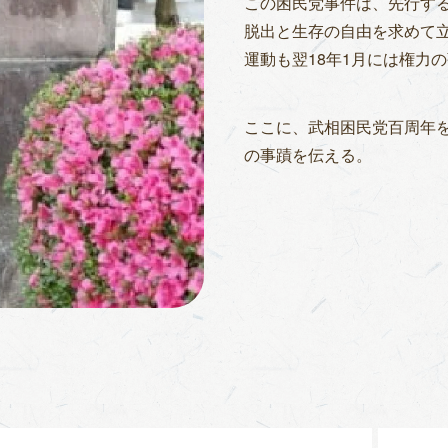
この困民党事件は、先行す
脱出と生存の自由を求めて
運動も翌18年1月には権力
ここに、武相困民党百周年
の事蹟を伝える。