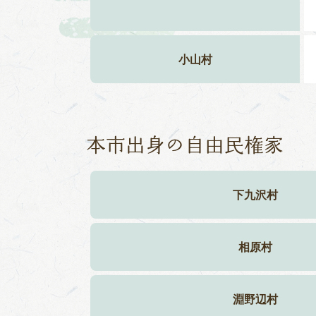
小山村
本市出身の自由民権家
下九沢村
相原村
淵野辺村