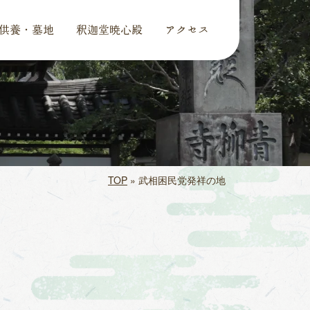
供養・墓地
釈迦堂暁心殿
アクセス
TOP
»
武相困民党発祥の地