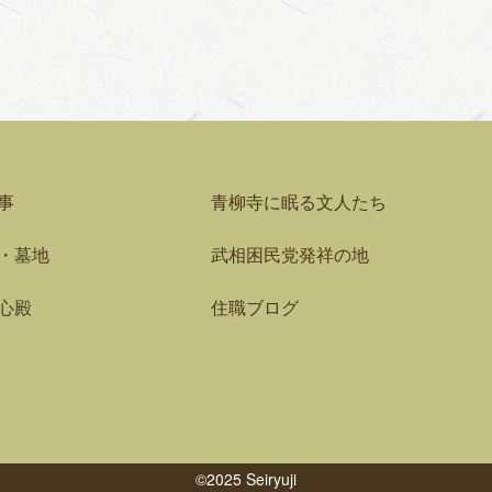
事
青柳寺に眠る文人たち
・墓地
武相困民党発祥の地
心殿
住職ブログ
©2025 Seiryuji