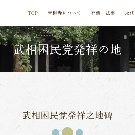
TOP
青柳寺について
葬儀・法事
永代
武相困民党発祥の地
武相困民党発祥之地碑