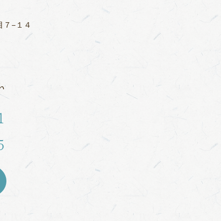
目７−１４
い
1
5