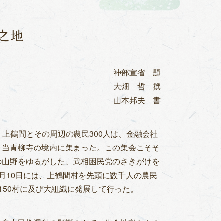
之地
神部宣省 題
大畑 哲 撰
山本邦夫 書
1日、上鶴間とその周辺の農民300人は、金融会社
、当青柳寺の境内に集まった。この集会こそそ
の山野をゆるがした、武相困民党のさきがけを
月10日には、上鶴間村を先頭に数千人の農民
150村に及び大組織に発展して行った。