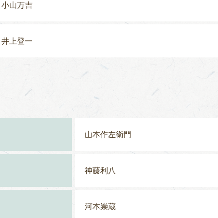
小山万吉
井上登一
山本作左衛門
神藤利八
河本崇蔵