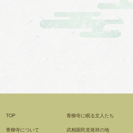
TOP
青柳寺に眠る文人たち
青柳寺について
武相困民党発祥の地