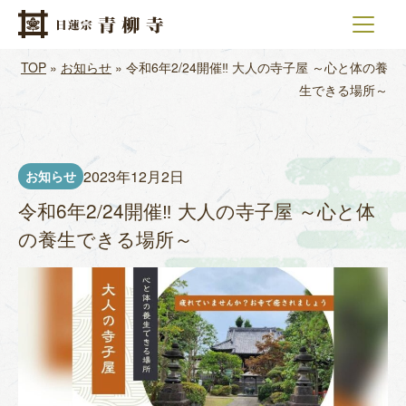
メインナビゲーション
コンテンツへスキップ
TOP
»
お知らせ
»
令和6年2/24開催‼ 大人の寺子屋 ～心と体の養
生できる場所～
2023年12月2日
お知らせ
令和6年2/24開催‼ 大人の寺子屋 ～心と体
の養生できる場所～